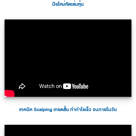
มือใหม่หัดเล่นหุ้น
เทคนิค Scalping เทรดสั้น ทำกำไรเร็ว จบภายในวัน