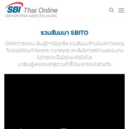
Skip
to
content
รวมสัมมนา SBITO
เปิดโลกการลงทุน เรียนรู้จากมืออาชีพ รวมสัมมนาด้านหุ้นและการลงทุน
ที่จะช่วยให้คุณเข้าใจตลาด วางกลยุทธ์ และเพิ่มโอกาสสร้างผลตอบแทน
ไม่ว่าคุณจะเป็นมือใหม่หรือมือโปร
มาเรียนรู้และต่อยอดสู่ความสำเร็จในตลาดหุ้นไปด้วยกัน