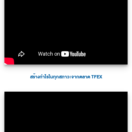
สร้างกำไรในทุกสภาวะจากตลาด TFEX