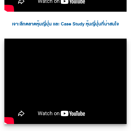
เจาะลึกตลาดหุ้นญี่ปุ่น เเละ Case Study หุ้นญี่ปุ่นที่น่าสนใจ