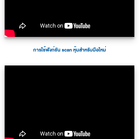
การใช้ฟังก์ชัน scan หุ้นสำหรับมือใหม่