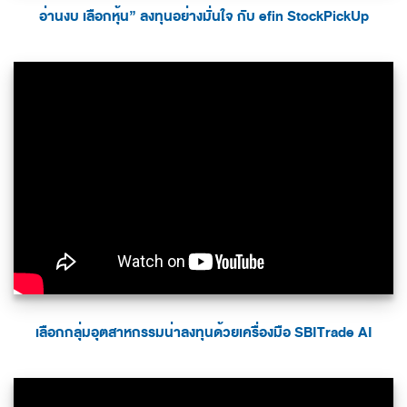
อ่านงบ เลือกหุ้น” ลงทุนอย่างมั่นใจ กับ efin StockPickUp
เลือกกลุ่มอุตสาหกรรมน่าลงทุนด้วยเครื่องมือ SBITrade AI