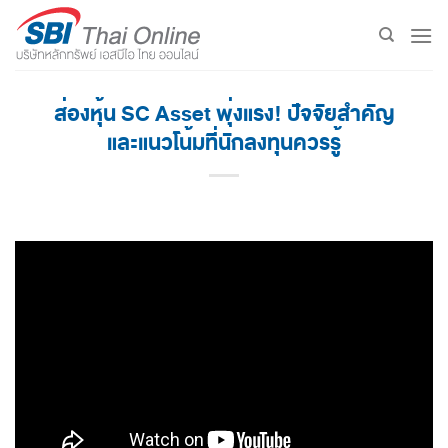
Skip
to
content
ส่องหุ้น SC Asset พุ่งแรง! ปัจจัยสำคัญ
และแนวโน้มที่นักลงทุนควรรู้