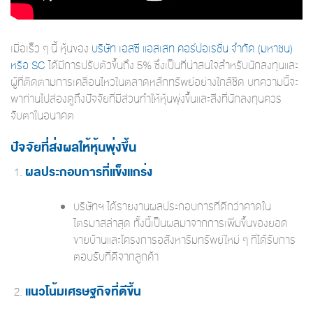
เมื่อเร็ว ๆ นี้ หุ้นของ
บริษัท เอสซี แอสเสท คอร์ปอเรชั่น จำกัด (มหาชน)
หรือ SC
ได้มีการปรับตัวขึ้นถึง 5% ซึ่งเป็นที่น่าสนใจสำหรับนักลงทุนและ
ผู้ที่ติดตามการเคลื่อนไหวในตลาดหลักทรัพย์อย่างใกล้ชิด บทความนี้จะ
พาท่านไปส่องดูถึงปัจจัยที่มีส่วนทำให้หุ้นพุ่งขึ้นและสิ่งที่นักลงทุนควร
จับตาในอนาคต
ปัจจัยที่ส่งผลให้หุ้นพุ่งขึ้น
ผลประกอบการที่แข็งแกร่ง
บริษัทฯ ได้รายงานผลประกอบการที่ดีกว่าคาดใน
ไตรมาสล่าสุด ทั้งนี้เป็นผลมาจากการเพิ่มขึ้นของยอด
ขายบ้านและโครงการอสังหาริมทรัพย์ใหม่ ๆ ที่ได้รับการ
ตอบรับที่ดีจากลูกค้า
แนวโน้มเศรษฐกิจที่ดีขึ้น